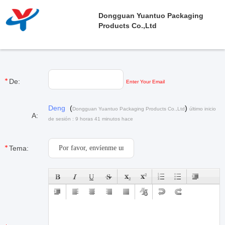
Dongguan Yuantuo Packaging
Products Co.,Ltd
De:
Enter Your Email
Deng
(
)
Dongguan Yuantuo Packaging Products Co.,Ltd
último inicio
A:
de sesión : 9 horas 41 minutos hace
Tema: