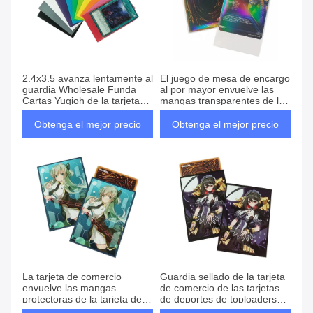
2.4x3.5 avanza lentamente al
El juego de mesa de encargo
guardia Wholesale Funda
al por mayor envuelve las
Cartas Yugioh de la tarjeta
mangas transparentes de la
de comercio
tarjeta del tamaño 62x89m m
de YuGiOh del arco iris del
Obtenga el mejor precio
Obtenga el mejor precio
laser
La tarjeta de comercio
Guardia sellado de la tarjeta
envuelve las mangas
de comercio de las tarjetas
protectoras de la tarjeta de la
de deportes de toploaders
muchacha del animado de
del borde