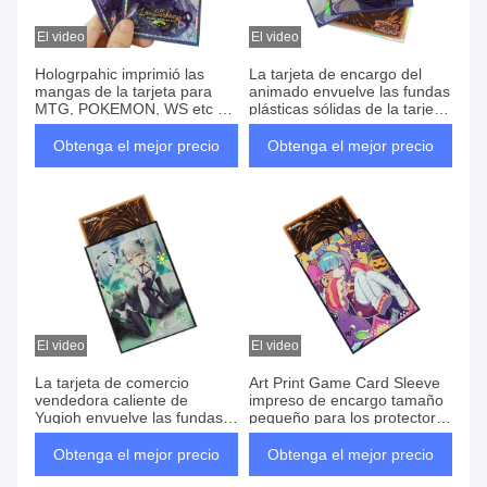
El video
El video
Hologrpahic imprimió las
La tarjeta de encargo del
mangas de la tarjeta para
animado envuelve las fundas
MTG, POKEMON, WS etc Art
plásticas sólidas de la tarjeta
Print Trading Card Sleeve
de comercio del tamaño
62x89m m Art Printed Game
Obtenga el mejor precio
Obtenga el mejor precio
Card Sleeves de Yugioh
Japón
El video
El video
La tarjeta de comercio
Art Print Game Card Sleeve
vendedora caliente de
impreso de encargo tamaño
Yugioh envuelve las fundas
pequeño para los protectores
plásticas de encargo de la
de la tarjeta de la cubierta de
tarjeta de 62x89m m Art
Yugioh
Obtenga el mejor precio
Obtenga el mejor precio
Printed Anime Card Sleeves