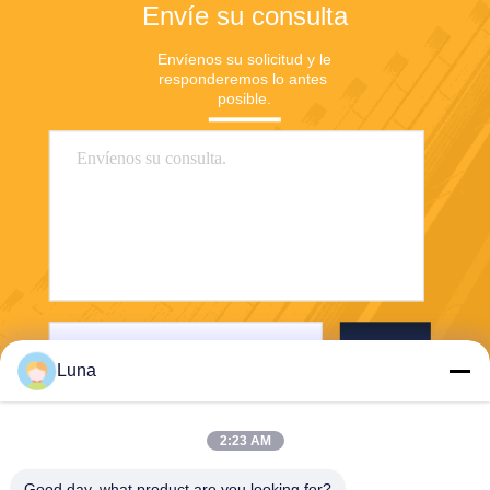
Envíe su consulta
Envíenos su solicitud y le 
responderemos lo antes 
posible.
Envío
Luna
2:23 AM
Good day, what product are you looking for?