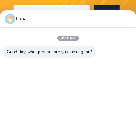
Envío
Luna
4:41 AM
Good day, what product are you looking for?
Dongguan Yuantuo Packaging Products
Co.,Ltd
info@tradingcardsleeve.com
86-185-20252391
La segunda zona industrial
de Fulong, Fu Long, ciudad
de Shipai, ciudad de Dongg
uan 523349 China