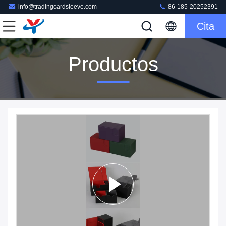
info@tradingcardsleeve.com
86-185-20252391
Cita
Productos