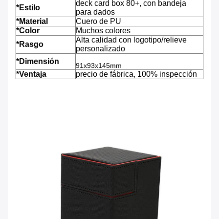
deck card box 80+, con bandeja
*Estilo
para dados
*Material
Cuero de PU
*Color
Muchos colores
Alta calidad con logotipo/relieve
*Rasgo
personalizado
*Dimensión
91x93x145mm
*Ventaja
precio de fábrica, 100% inspección