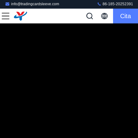
info@tradingcardsleeve.com
86-185-20252391
Cita