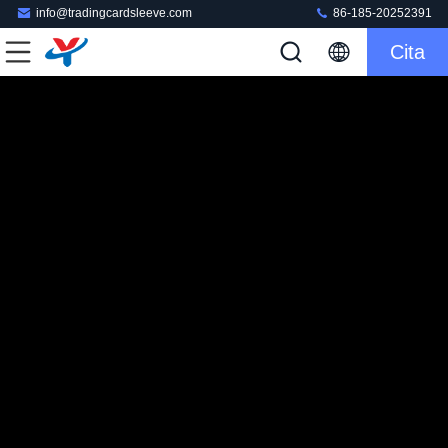
info@tradingcardsleeve.com
86-185-20252391
Cita